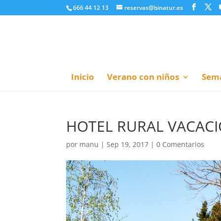
666 44 12 13
reservas@binatur.es
Inicio
Verano con niños
Sema
HOTEL RURAL VACAC
por
manu
|
Sep 19, 2017
|
0 Comentarios