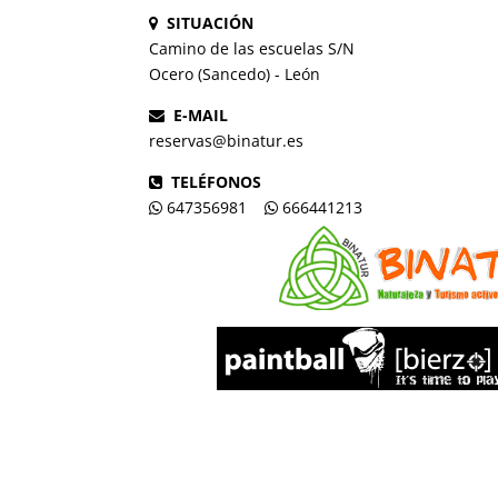
SITUACIÓN
Camino de las escuelas S/N
Ocero (Sancedo) - León
E-MAIL
reservas@binatur.es
TELÉFONOS
647356981
666441213