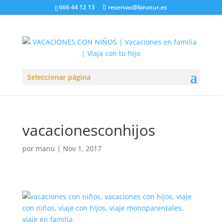
666 44 12 13
reservas@binatur.es
Seleccionar página
vacacionesconhijos
por
manu
|
Nov 1, 2017