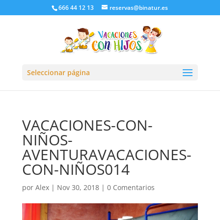
666 44 12 13
reservas@binatur.es
Seleccionar página
VACACIONES-CON-
NIÑOS-
AVENTURAVACACIONES-
CON-NIÑOS014
por
Alex
|
Nov 30, 2018
|
0 Comentarios