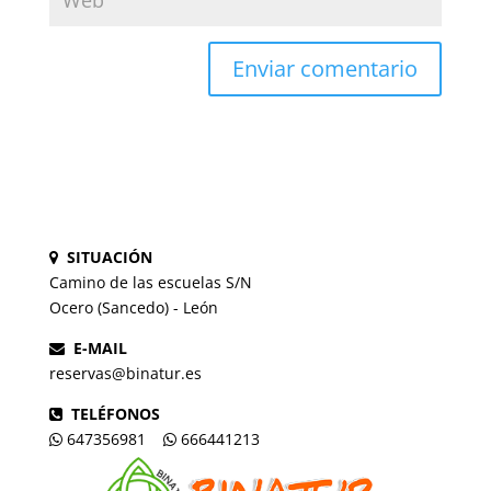
SITUACIÓN
Camino de las escuelas S/N
Ocero (Sancedo) - León
E-MAIL
reservas@binatur.es
TELÉFONOS
647356981
666441213