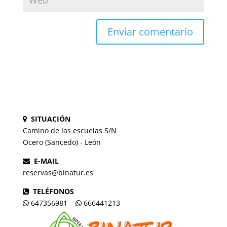
SITUACIÓN
Camino de las escuelas S/N
Ocero (Sancedo) - León
E-MAIL
reservas@binatur.es
TELÉFONOS
647356981
666441213