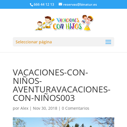
666 44 12 13
reservas@binatur.es
Seleccionar página
VACACIONES-CON-
NIÑOS-
AVENTURAVACACIONES-
CON-NIÑOS003
por
Alex
|
Nov 30, 2018
|
0 Comentarios