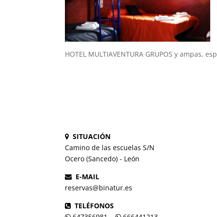
HOTEL MULTIAVENTURA GRUPOS y ampas, espec
SITUACIÓN
Camino de las escuelas S/N
Ocero (Sancedo) - León
E-MAIL
reservas@binatur.es
TELÉFONOS
647356981
666441213