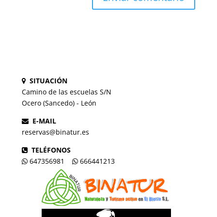
SITUACIÓN
Camino de las escuelas S/N
Ocero (Sancedo) - León
E-MAIL
reservas@binatur.es
TELÉFONOS
647356981
666441213