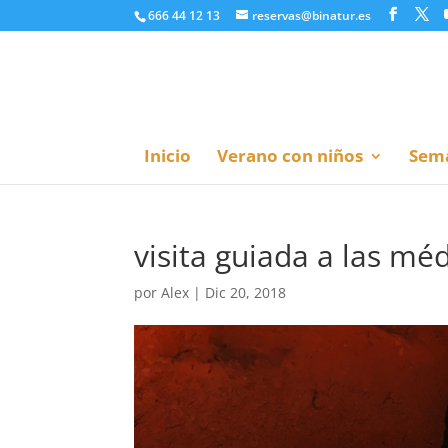
666 44 12 13
reservas@binatur.es
Inicio
Verano con niños
Sema
visita guiada a las mé
por
Alex
|
Dic 20, 2018