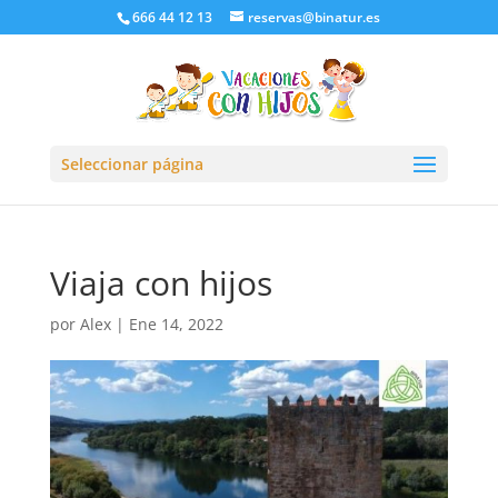
666 44 12 13
reservas@binatur.es
Seleccionar página
Viaja con hijos
por
Alex
|
Ene 14, 2022