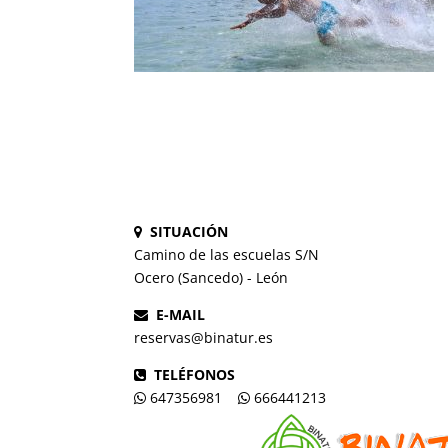
SITUACIÓN
Camino de las escuelas S/N
Ocero (Sancedo) - León
E-MAIL
reservas@binatur.es
TELÉFONOS
647356981
666441213