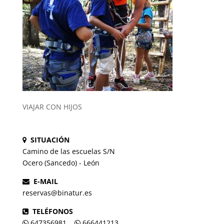
VIAJAR CON HIJOS
SITUACIÓN
Camino de las escuelas S/N
Ocero (Sancedo) - León
E-MAIL
reservas@binatur.es
TELÉFONOS
647356981
666441213