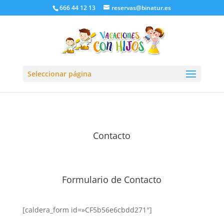
666 44 12 13
reservas@binatur.es
Seleccionar página
Contacto
Formulario de Contacto
[caldera_form id=»CF5b56e6cbdd271″]